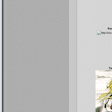
Kuc
Ti