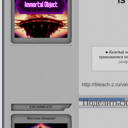
IS
Каждый че
►
принимаются по
[подр
http://bleach-z.ru/
Поделиться
EXCHANGER
"Вестник Айнкрада"