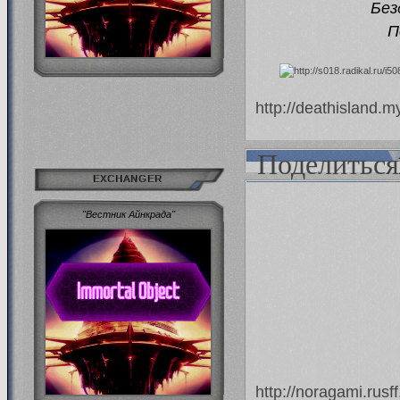
Без
П
http://deathisland.
Поделиться
EXCHANGER
"Вестник Айнкрада"
http://noragami.rus