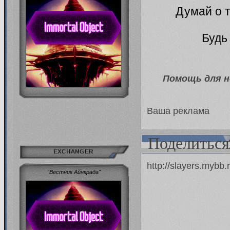
Думай о т
Будь
Помощь для н
Ваша реклама
Поделиться
EXCHANGER
http://slayers.mybb
"Вестник Айнкрада"