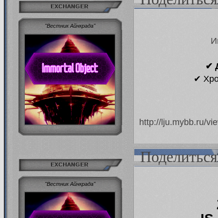
EXCHANGER
"Вестник Айнкрада"
И
✔ 
✔ Хро
http://lju.mybb.ru/
Поделиться
EXCHANGER
"Вестник Айнкрада"