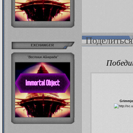
Поделиться
EXCHANGER
"Вестник Айнкрада"
Победит
Grimmjo