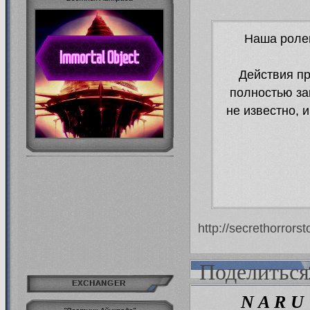
Наша ролев
Действия пр
полностью зак
не известно, 
http://secrethorrors
Поделиться
EXCHANGER
N A R U