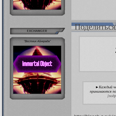
Поделиться
EXCHANGER
"Вестник Айнкрада"
Каждый че
►
принимаются по
[подр