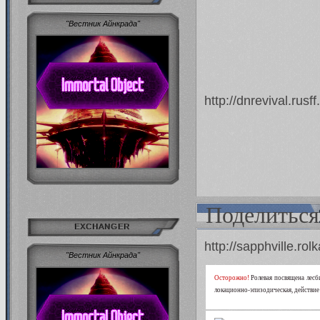
"Вестник Айнкрада"
http://dnrevival.rus
Поделиться
EXCHANGER
http://sapphville.r
"Вестник Айнкрада"
Осторожно!
Ролевая посвящена лес
локационно-эпизодическая, действие 