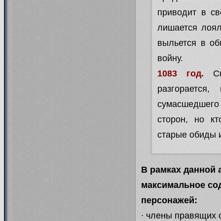
приводит в св
25.09.13
Вкрадчивое обращение
лишается лоял
таких ролях и давно напис
выльется в об
недопустим. Не увидим реаб
войну.
ставят
1083 год.
Сн
Post Scriptum. А Феанир, види
разгорается
ему стоит немедленно присту
сумасшедшего 
сторон, но к
старые обиды и
31.07.13
Заключено партнёрство
посвящённой нашему незабвенн
В рамках данной 
23.07.13
Для особо внимате
максимальное сод
открывался. Когда это произо
персонажей:
Временно это ролевая только д
∙ члены правящих 