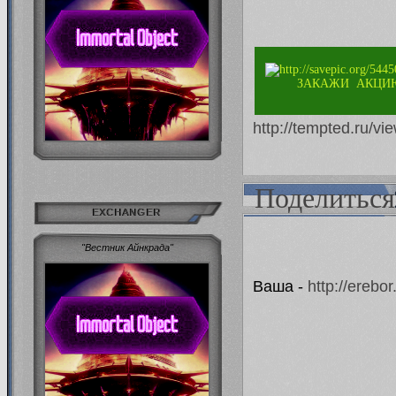
ЗАКАЖИ АКЦИ
http://tempted.ru/
Поделиться
EXCHANGER
"Вестник Айнкрада"
Ваша -
http://erebo