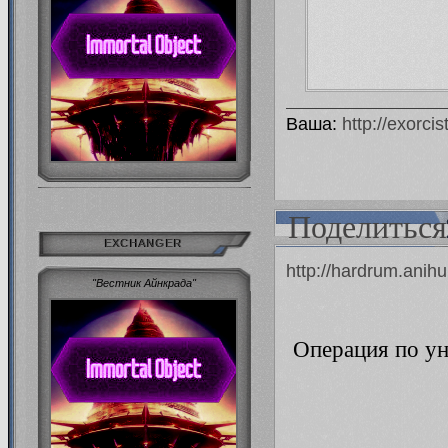
Ваша:
http://exorci
Поделиться
EXCHANGER
http://hardrum.anih
"Вестник Айнкрада"
Операция по уни