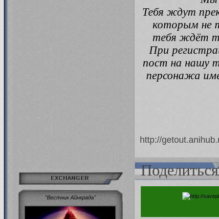
Тебя ждут прек
которым не т
тебя ждёт тв
При регистра
пост на нашу т
персонажа име
http://getout.anihu
Поделиться
EXCHANGER
"Вестник Айнкрада"