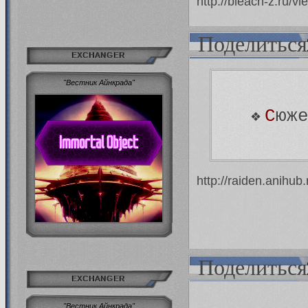
http://bleach-z.ru/
Поделиться
EXCHANGER
"Вестник Айнкрада"
С
юж
❖
http://raiden.anihu
Поделиться
EXCHANGER
"Вестник Айнкрада"