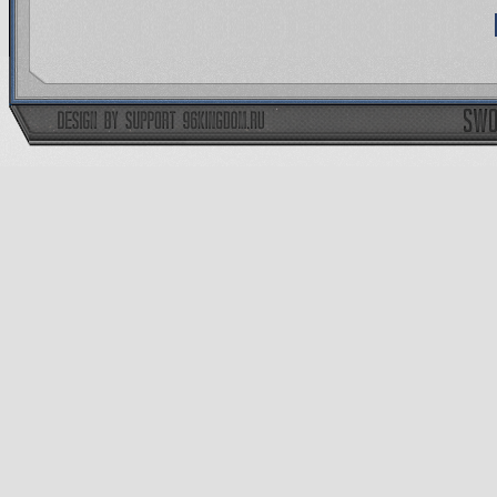
тех авторских, которые прис
11.07.13
Пропадаете без пред
обязательной отписи в неде
игрокам квесты будут потих
23.06.13
Просьба всех желающи
10.06.13
Приём на неканониче
пока не наберётся ещё хотя бы
будет решён в течение следу
следуйте правилам период
поставлены на замен