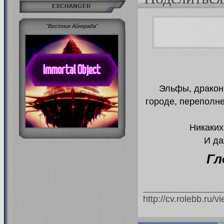
EXCHANGER
"Вестник Айнкрада"
Эльфы, дракон
городе, переполн
Никаких
И да
Гл
http://cv.rolebb.ru