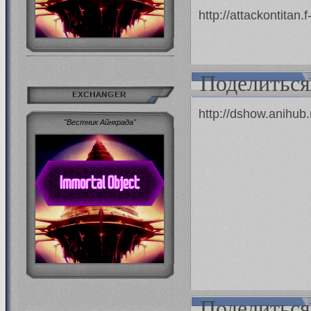
http://attackontitan
Поделиться
EXCHANGER
http://dshow.anihub
"Вестник Айнкрада"
Поделиться