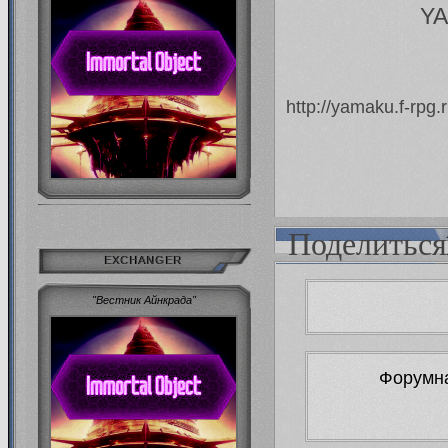
YA
http://yamaku.f-rpg
Поделиться
EXCHANGER
"Вестник Айнкрада"
Форумна