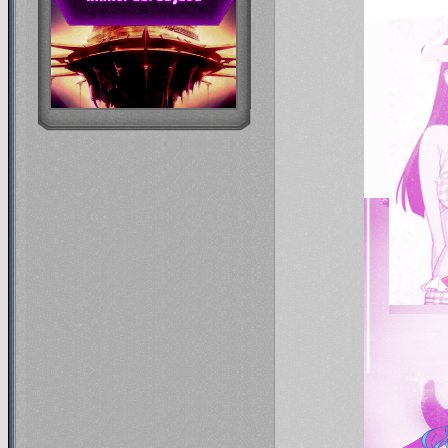
07.11.13
Приглашаю всех игро
Святая вода.
Желаю творческ
04.11.13
Хэллоуин прошел. Ж
главном: всем, кто еще жив и с
в игру не записали, следует о
28.10.13
Жизнь - боль и у
Очевиднос
04.10.13
Хотите новость? С
существует уже 8 месяцев. Вос
девятый месяц родим немножк
сейчас все пребывают в унын
гладиолус, Диабель - луной в А
порождающей общую немот