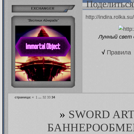
Поделиться
EXCHANGER
http://indira.rolka
"Вестник Айнкрада"
Лунный свет 
√
Правила
страница:
«
1
…
32
33
34
»
SWORD ART
БАННЕРООБМЕ