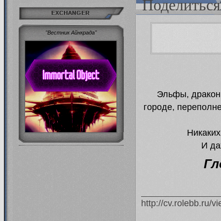
Поделиться
EXCHANGER
"Вестник Айнкрада"
Эльфы, дракон
городе, переполн
Никаких
И да
Гл
http://cv.rolebb.ru