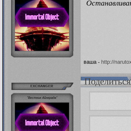
Останавливат
ваша -
http://naru
Поделиться
EXCHANGER
"Вестник Айнкрада"