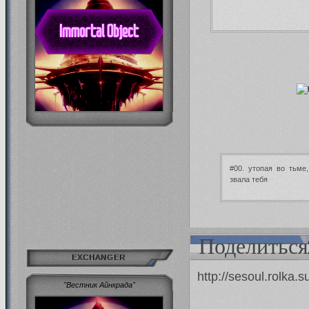
#00. утопая во тьме,
звала тебя
Поделиться
EXCHANGER
http://sesoul.rolka
"Вестник Айнкрада"