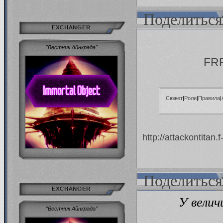
Поделиться
EXCHANGER
"Вестник Айнкрада"
FRP
Сюжет
|
Роли
|
Правила
|
http://attackontitan
Поделиться
EXCHANGER
У велич
"Вестник Айнкрада"