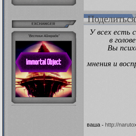
Поделиться
EXCHANGER
У всех есть 
"Вестник Айнкрада"
в голов
Вы псих
мнения и восп
ваша -
http://naru