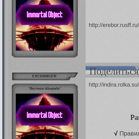
http://erebor.rusff
Поделиться
EXCHANGER
http://indira.rolka
"Вестник Айнкрада"
Ра
√
Прави