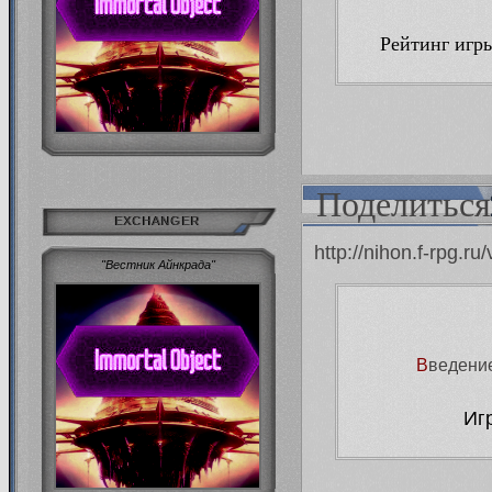
Рейтинг игр
Поделиться
EXCHANGER
http://nihon.f-rpg.
"Вестник Айнкрада"
В
ведение
Иг