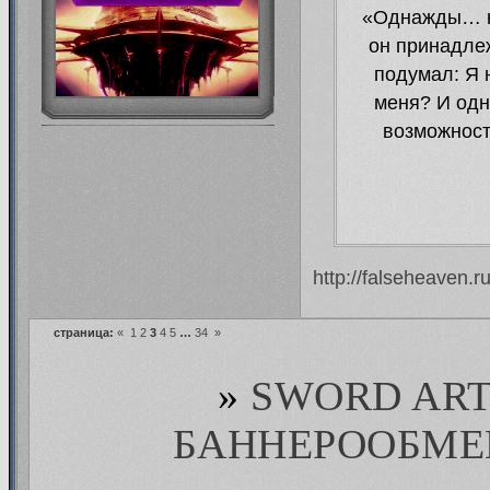
«Однажды… на
он принадле
подумал: Я 
меня? И одн
возможность
http://falseheaven.r
страница:
«
1
2
3
4
5
…
34
»
»
SWORD ART
БАННЕРООБМЕ