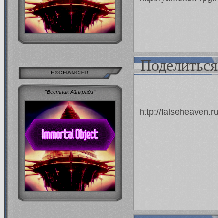
Поделиться
EXCHANGER
"Вестник Айнкрада"
http://falseheaven.r