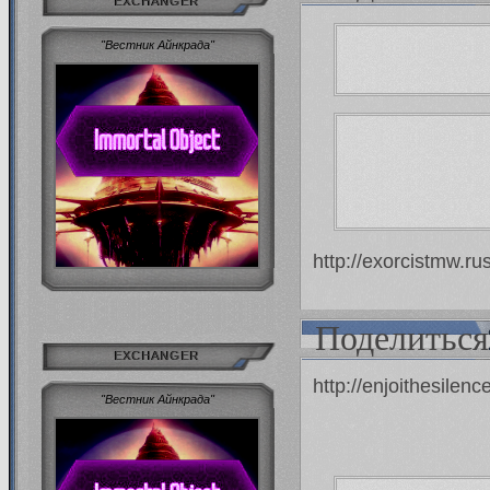
EXCHANGER
"Вестник Айнкрада"
http://exorcistmw.r
Поделиться
EXCHANGER
http://enjoithesilen
"Вестник Айнкрада"