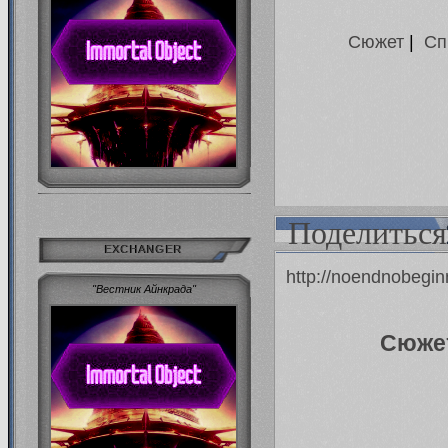
Сюжет
|
Сп
Поделиться
EXCHANGER
http://noendnobegi
"Вестник Айнкрада"
Сюже