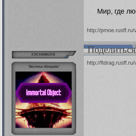
Мир, где л
http://pmoe.rusff.r
Поделиться
EXCHANGER
http://ftdrag.rusff.
"Вестник Айнкрада"