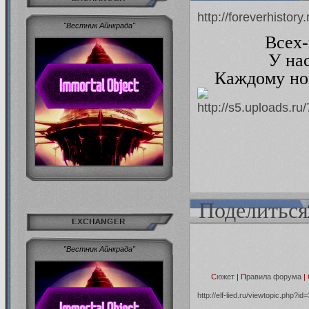
http://foreverhisto
"Вестник Айнкрада"
Всех-
У на
Каждому нов
Поделиться
EXCHANGER
"Вестник Айнкрада"
С
южет
|
П
равила форума
|
http://elf-lied.ru/viewtopic.php?