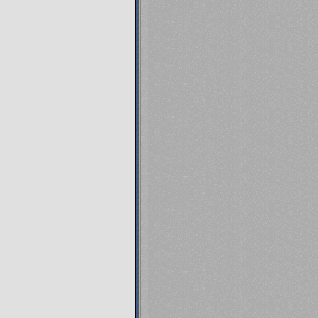
04.04.13
Мы ме-е-едленно и со ск