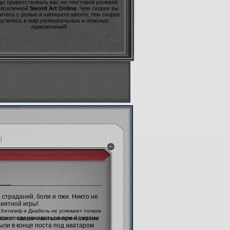
ы приветствовать вас на текстовой ролевой
о вселенной
Sword Art Online
. Чем скорее вы
итесь с ролью и напишете квенту, тем скорее
рузитесь в мир увлекательных и опасных
приключений!
]
____
страданий, боли и лжи. Никто не
риятной игры!
 Хитклиф и Диабель не успевают толком
 может сворачиваться при нажатии
ухах о падении так называемой тюрьмы
были в конце поста под аватаром