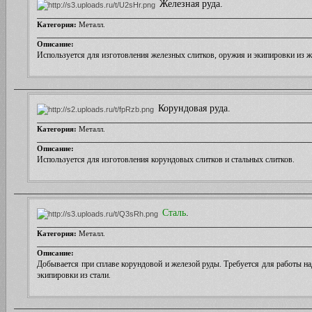
Железная руда.
рипом открываем свои двери. В администрации далеко не одна Венди слоупок
самокритична.
Категория:
Металл.
Описание:
Используется для изготовления железных слитков, оружия и экипировки из ж
Корундовая руда.
Категория:
Металл.
Описание:
Используется для изготовления корундовых слитков и стальных слитков
.
Сталь
.
Категория:
Металл.
Описание:
Добывается при сплаве корундовой и железой руды. Требуется для работы 
экипировки из стали
.