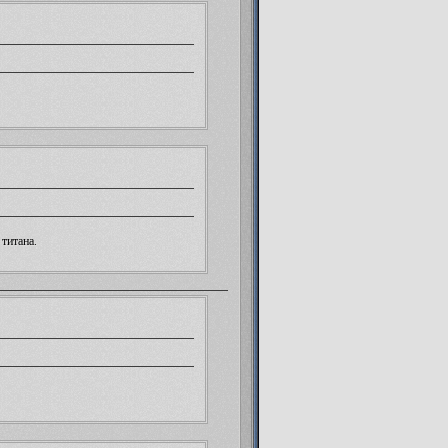
 титана
.