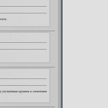
, просто она наиболее честна и
елеза
.
над улучшенным оружием и элементами