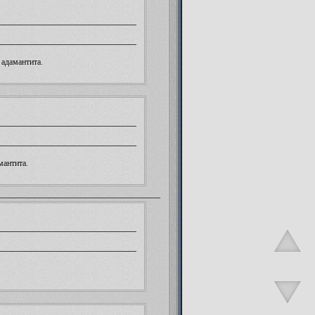
 адамантита
.
мантита
.