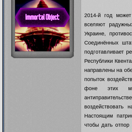
2014-й год може
вселяют радужны
Украине, противо
Соединённых штат
подготавливает р
Республики Квента
направлены на обе
попыток воздейст
фоне этих ми
антиправительств
воздействовать н
Настоящим патри
чтобы дать отпор