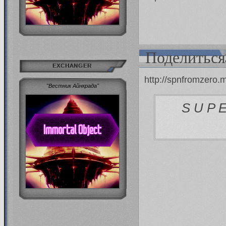
Поделиться
EXCHANGER
http://spnfromzero
"Вестник Айнкрада"
S U P 