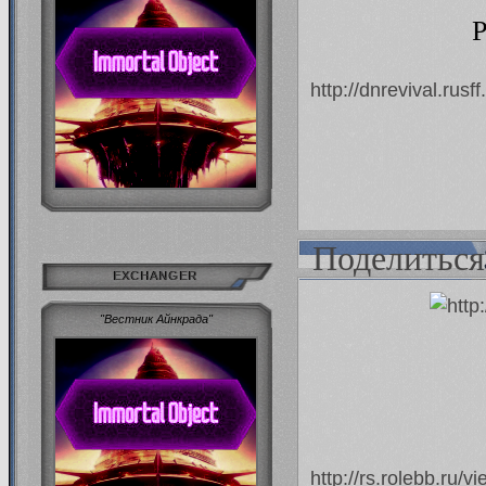
Р
http://dnrevival.rus
Поделиться
EXCHANGER
"Вестник Айнкрада"
http://rs.rolebb.ru