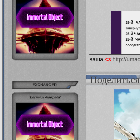
25-Й Ч
завёрнут
25-Й ЧА
25-Й Ч
соседств
ваша
<з
http://uma
Поделиться
EXCHANGER
"Вестник Айнкрада"