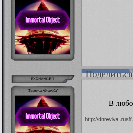
Поделиться
EXCHANGER
"Вестник Айнкрада"
В любо
http://dnrevival.rus