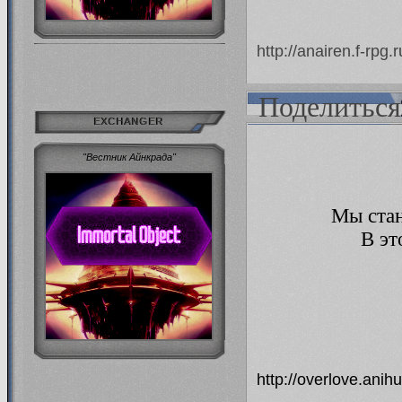
правилам и ответам 
http://anairen.f-rp
04.04.13
Мы ме-е-едленно и с
администрации далеко не одна
Поделиться
честна 
EXCHANGER
"Вестник Айнкрада"
Мы стан
В эт
http://overlove.ani