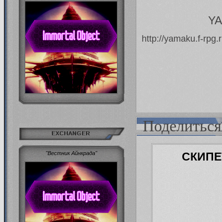
YA
http://yamaku.f-rpg
Поделиться
EXCHANGER
СКИПЕ
"Вестник Айнкрада"