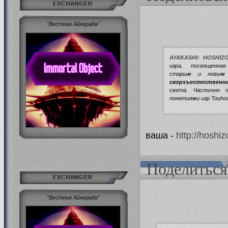
EXCHANGER
"Вестник Айнкрада"
AYAKASHI: HOSHIZ
игра, посвященн
старым и новы
сверхъестествен
света. Частично 
понятиями игр Touho
ваша -
http://hoshi
Поделиться
EXCHANGER
"Вестник Айнкрада"