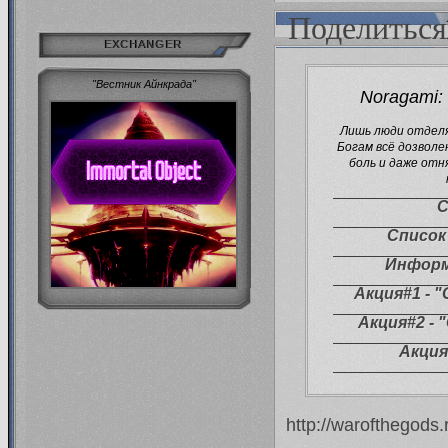
Поделиться
EXCHANGER
"Вестник Айнкрада"
Noragami: r
Лишь люди отделя
Богам всё дозволе
боль и даже отн
Список
Информ
Акция#1 - 
Акция#2 - "
Акция
http://warofthegods.