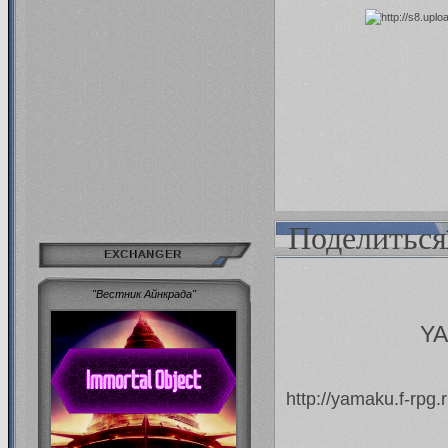
Поделиться
EXCHANGER
"Вестник Айнкрада"
YA
http://yamaku.f-rpg