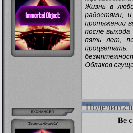
Жизнь в любо
радостями, и
протяжении ве
после выхода 
пять лет, п
процветать.
безмятежно
Облаков сгуща
Поделиться
EXCHANGER
B
e c
"Вестник Айнкрада"