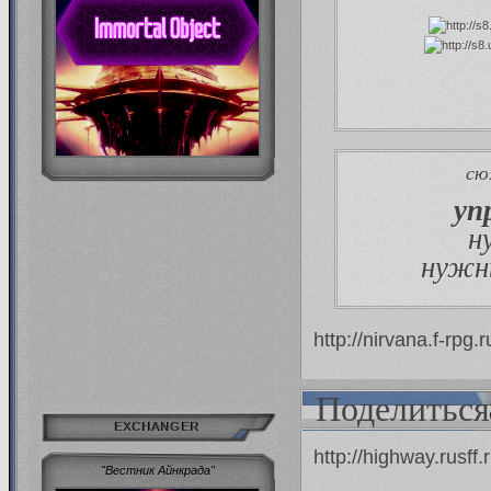
с
уп
н
нужн
http://nirvana.f-rp
Поделиться
EXCHANGER
http://highway.rusf
"Вестник Айнкрада"