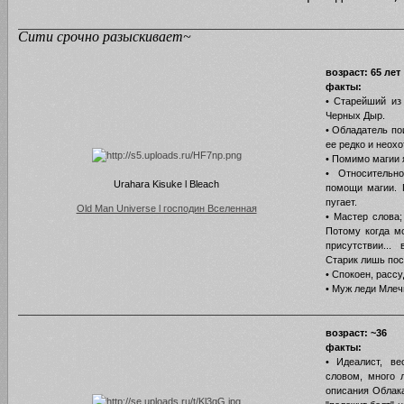
рипом открываем свои двери. В администрации далеко не одна Венди слоупок
самокритична.
Сити срочно разыскивает~
возраст: 65 лет
факты:
• Старейший из 
Черных Дыр.
• Обладатель по
ее редко и неохо
• Помимо магии 
• Относительн
Urahara Kisuke l Bleach
помощи магии. П
пугает.
Old Man Universe l господин Вселенная
• Мастер слова;
Потому когда м
присутствии...
Старик лишь пос
• Спокоен, расс
• Муж леди Млеч
возраст: ~36
факты:
• Идеалист, ве
словом, много 
описания Облака