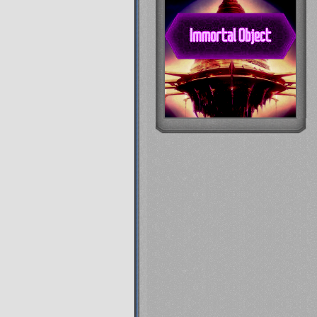
04.04.13
Мы ме-е-едленно и со ск