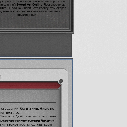
ы приветствовать вас на текстовой ролевой
о вселенной
Sword Art Online
. Чем скорее вы
итесь с ролью и напишете квенту, тем скорее
рузитесь в мир увлекательных и опасных
приключений!
]
____
страданий, боли и лжи. Никто не
риятной игры!
 Хитклиф и Диабель не успевают толком
 может сворачиваться при нажатии
ухах о падении так называемой тюрьмы
были в конце поста под аватаром