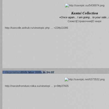
Kantai Collection
«Once again... I am going... to your side...
Сюжет
|
Справочник
|
О мире
http://kancolle.anihub.ru/viewtopic.php … =22#p11086
Поделиться
15th Mar 2015 16:34:07
http://narutofromdust.rolka.su/viewtopi … p=9#p37605