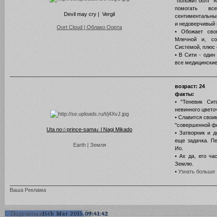
"положит болт" 
помогать вс
Devil may cry | Vergil
сентиментальны
и недоверчивый 
Oort Cloud | Облако Оорта
• Обожает сво
Млечной и, со
Системой, плюс 
• В Сити - один
все медицинские
возраст: 24
факты:
• "Теневик Си
невинного цвето
• Славится свои
"совершенной фо
Uta no☆prince-sama♪ l Nagi Mikado
• Затворник и д
еще задачка. П
Earth | Земля
Ио.
• Ах да, его ча
Землю.
•
Узнать больше
Ваша Реклама
Поделиться
15th Mar 2015 09:41:42