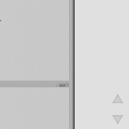
»
603