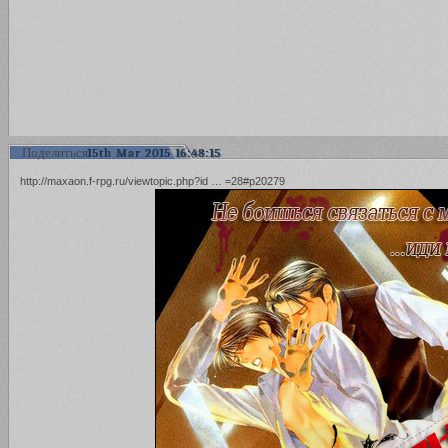
Поделиться
15th Mar 2015 16:48:15
http://maxaon.f-rpg.ru/viewtopic.php?id … =28#p20279