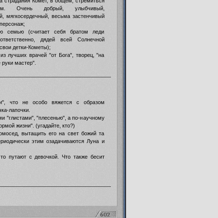
на страдания Комет, в общем, стремиться
ем. Очень добрый, улыбчивый,
й, мягкосердечный, весьма застенчивый
персонаж;
ю семью (считает себя братом леди
ответственно, дядей всей Солнечной
свои детки-Кометы);
 из лучших врачей "от Бога", творец, "на
 руки мастер".
ти", что не особо вяжется с образом
чка-лапочки.
ми "глистами", "плесенью", а по-научному
рмой жизни". (угадайте, кто?)
омосед, вытащить его на свет божий та
ериодически этим озадачиваются Луна и
сто путают с девочкой. Что также бесит
602