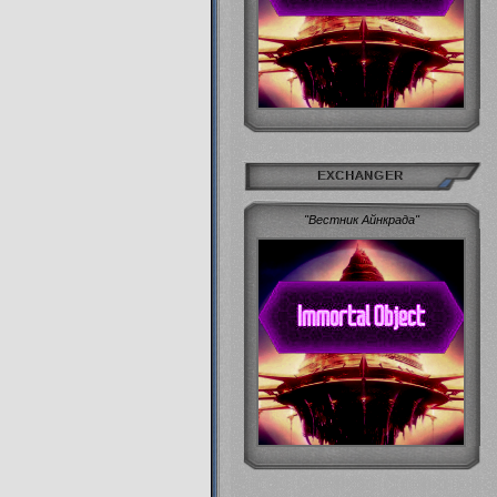
EXCHANGER
"Вестник Айнкрада"