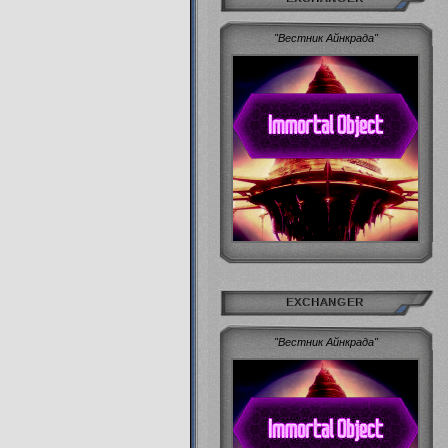
"Вестник Айнкрада"
EXCHANGER
"Вестник Айнкрада"