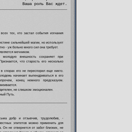
Ваша роль Вас ждет.
, просто она наиболее честна и
всех тех, кто застал события изгнания
истине сильнейшей магии, но использует
тно - уж больно много сил она требует.
является мечником.
о молодую внешность сохраняет при
ризнается, что старость его несколько
 в спорах его не переспорил еще никто.
олодежь начинает выпендриваться в его
 впрочем, конец немного предсказуем.
меивается.
удителен, не слишком эмоционален.
ный Путь.
сьма добр и отзывчив, трудолюбив, -
лестных эпитетов можно применить для
. Он не отвернется от забот близких, не