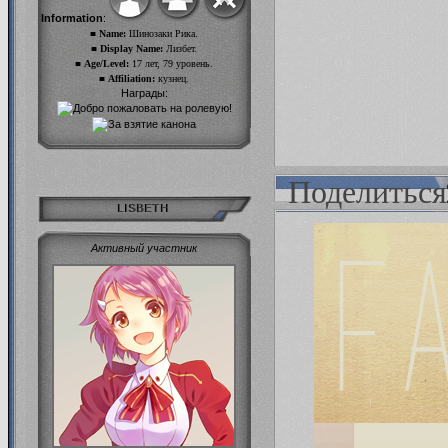
Information
:
■ Name:
Шинозаки Рика.
■ Display Name:
Лизбет.
■ Age/Level:
17 лет, 79 уровень.
■ Affiliation:
кузнец.
Награды:
Поделиться
LISBETH
Активный участник