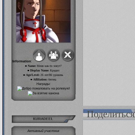
Information
:
■ Name:
Меня как-то зовут?
■ Display Name:
Крадил
■ Age/Level:
26 лет/86 уровень
■ Affiliation:
беглец
Награды:
Поделиться
KURADEEL
Активный участник