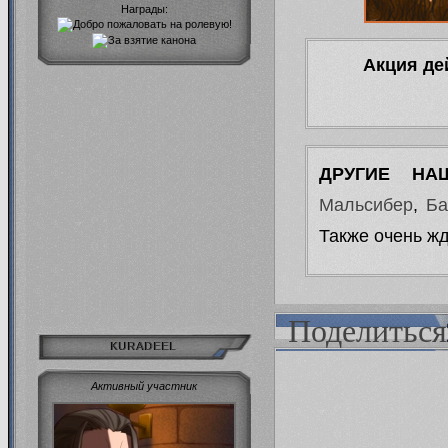
Награды:
Акция де
ДРУГИЕ НА
Мальсибер
,
Ба
Также очень ж
Поделиться
KURADEEL
Активный участник