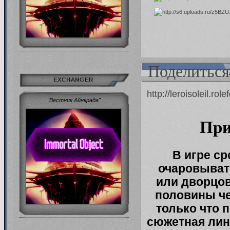
Поделиться
EXCHANGER
http://leroisoleil.r
"Вестник Айнкрада"
При
В игре с
очаровыват
или дворцо
половины че
только что 
сюжетная лин