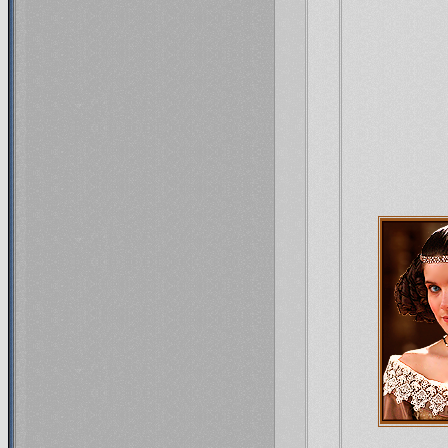
В 
гофмей
зна