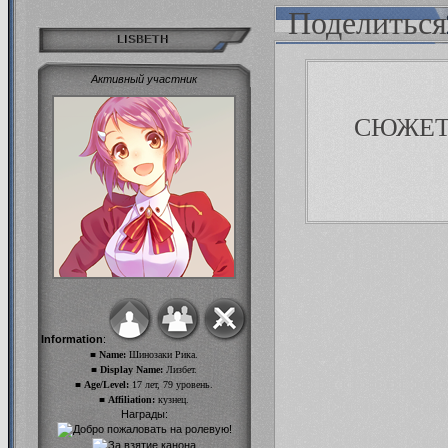
Поделиться
LISBETH
Активный участник
СЮЖЕ
Information
:
■ Name:
Шинозаки Рика.
■ Display Name:
Лизбет.
■ Age/Level:
17 лет, 79 уровень.
■ Affiliation:
кузнец.
Награды: