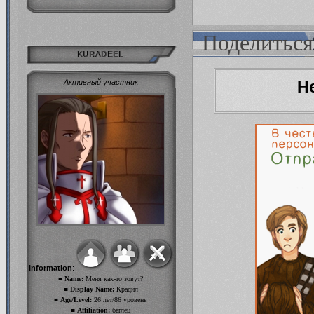
Поделиться
KURADEEL
Н
Активный участник
Information
:
■ Name:
Меня как-то зовут?
■ Display Name:
Крадил
■ Age/Level:
26 лет/86 уровень
■ Affiliation:
беглец