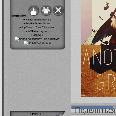
Information
:
■ Name:
Шинозаки Рика.
■ Display Name:
Лизбет.
■ Age/Level:
17 лет, 79 уровень.
■ Affiliation:
кузнец.
Награды:
Поделиться
LISBETH