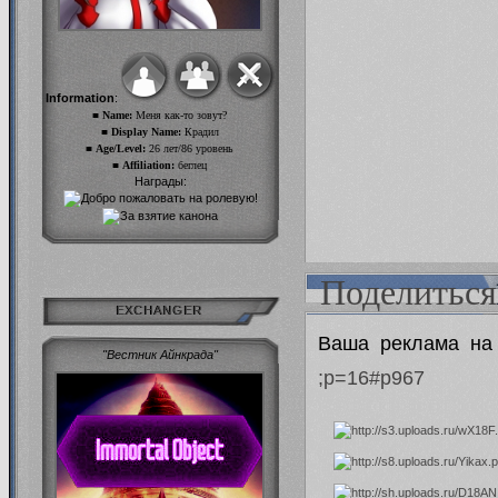
Information
:
■ Name:
Меня как-то зовут?
■ Display Name:
Крадил
■ Age/Level:
26 лет/86 уровень
■ Affiliation:
беглец
Награды:
Поделиться
EXCHANGER
Ваша реклама н
"Вестник Айнкрада"
;p=16#p967