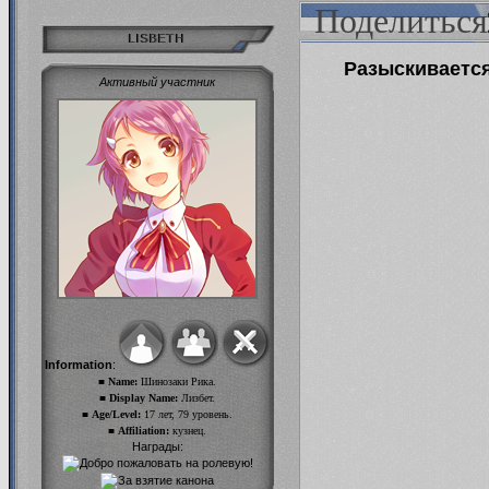
Поделиться
LISBETH
Разыскивается
Активный участник
Information
:
■ Name:
Шинозаки Рика.
■ Display Name:
Лизбет.
■ Age/Level:
17 лет, 79 уровень.
■ Affiliation:
кузнец.
Награды: