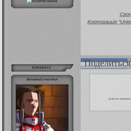
Сро
Корпорация "Unio
Поделиться
KURADEEL
Активный участник
[список чемпио