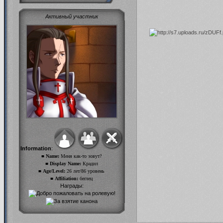
Активный участник
Information
:
■ Name:
Меня как-то зовут?
■ Display Name:
Крадил
■ Age/Level:
26 лет/86 уровень
■ Affiliation:
беглец
Награды: