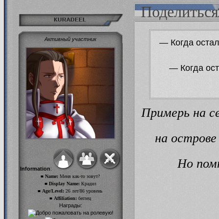
Поделиться
KURADEEL
Активный участник
— Когда оста
— Когда ос
Примерь на с
на острове 
Но помн
Information
:
■ Name:
Меня как-то зовут?
■ Display Name:
Крадил
■ Age/Level:
26 лет/86 уровень
■ Affiliation:
беглец
Награды: