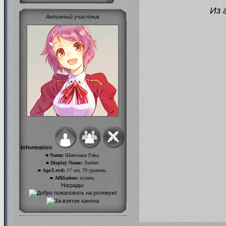
Из 
Активный участник
Information
:
■ Name:
Шинозаки Рика.
■ Display Name:
Лизбет.
■ Age/Level:
17 лет, 79 уровень.
■ Affiliation:
кузнец.
Награды: