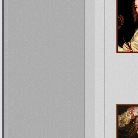
Cherc
Прекрас
В с