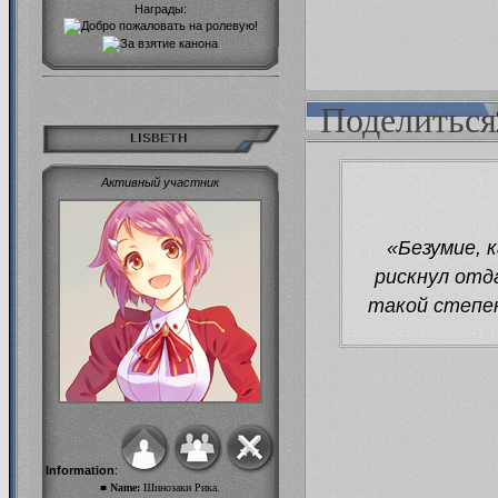
Награды:
Поделиться
LISBETH
Активный участник
«Безумие, 
рискнул отд
такой степен
Information
:
■ Name:
Шинозаки Рика.