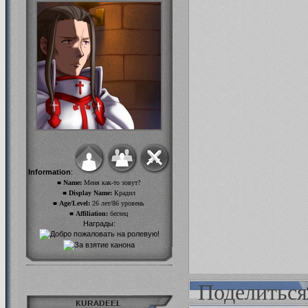
Information
:
■ Name:
Меня как-то зовут?
■ Display Name:
Крадил
■ Age/Level:
26 лет/86 уровень
■ Affiliation:
беглец
Награды:
Поделиться
KURADEEL