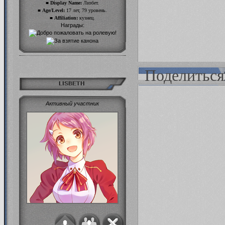
■ Display Name:
Лизбет.
■ Age/Level:
17 лет, 79 уровень.
■ Affiliation:
кузнец.
Награды:
Поделиться
LISBETH
Активный участник