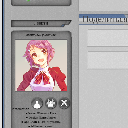
Поделиться
LISBETH
Активный участник
Information
:
■ Name:
Шинозаки Рика.
■ Display Name:
Лизбет.
■ Age/Level:
17 лет, 79 уровень.
■ Affiliation:
кузнец.