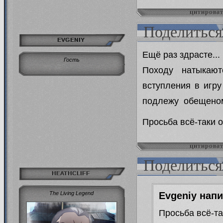
цитирова
Поделиться
EVGENIY
Ещё раз здрасте...
Гость
Походу натыкают
вступления в игру
подлежу обещеному
Просьба всё-таки о
цитирова
Поделиться
HEATHCLIFF
Evgeniy напи
The Living Legend
Просьба всё-та