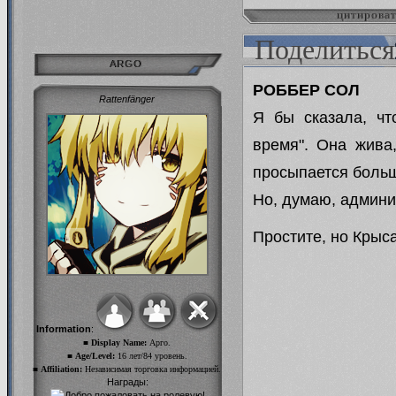
цитирова
Поделиться
ARGO
РОББЕР СОЛ
Rattenfänger
Я бы сказала, чт
время". Она жива
просыпается больш
Но, думаю, админи
Простите, но Крыса
Information
:
■ Display Name:
Арго.
■ Age/Level:
16 лет/84 уровень.
■ Affiliation:
Независимая торговка информацией.
Награды: