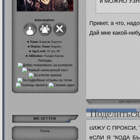
и МОЖНО УЗН
Information
:
Привет, а что, над
Дай мне какой-нибу
■ Name:
Киригая Кадзуто.
■ Display Name:
Кирито.
■ Age/Level:
16 лет, 96.
■ Affiliation:
Рыцари Крови.
Награды:
цитирова
Поделиться
MR.SETTEN
сИЖУ С ПРОКСИ,
Гость
еСЛИ Я "КОДА Б