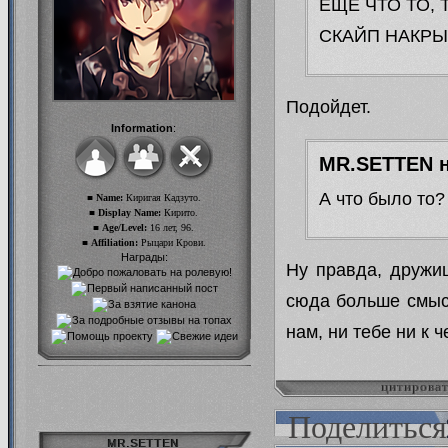
ЕЩЁ ЧТО ТО,
СКАЙП НАКРЫ
Подойдет.
Information
:
MR.SETTEN н
А что было то?
■ Name:
Киригая Кадзуто.
■ Display Name:
Кирито.
■ Age/Level:
16 лет, 96.
■ Affiliation:
Рыцари Крови.
Награды:
Ну правда, дружи
сюда больше смысл
нам, ни тебе ни к ч
цитирова
Поделиться
MR.SETTEN