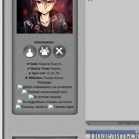
Information
:
■ Name:
Киригая Кадзуто.
■ Display Name:
Кирито.
■ Age/Level:
16 лет, 96.
■ Affiliation:
Рыцари Крови.
Награды:
цитирова
Поделиться