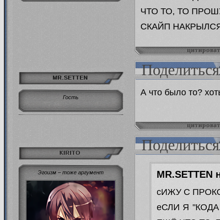
ЧТО ТО, ТО ПРО
СКАЙП НАКРЫЛСЯ
цитирова
Поделиться
MR.SETTEN
А что было то? хо
Гость
цитирова
Поделиться
KIRITO
MR.SETTEN н
Эгоизм – тоже аргумент
сИЖУ С ПРОК
еСЛИ Я "КОД