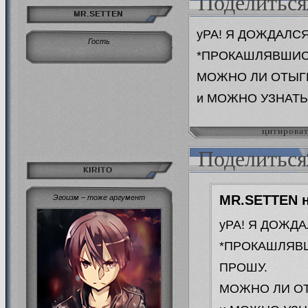
Поделиться
MR.SETTEN
уРА! Я ДОЖДАЛСЯ
Гость
*ПРОКАШЛЯВШИСЬ
МОЖНО ЛИ ОТЫГР
и МОЖНО УЗНАТЬ
цитирова
Поделиться
KIRITO
MR.SETTEN н
Эгоизм – тоже аргумент
уРА! Я ДОЖД
*ПРОКАШЛЯВШ
ПРОШУ.
МОЖНО ЛИ ОТ