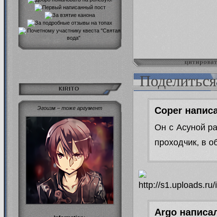
цитирова
Поделиться
KIRITO
Coper написа
Эгоизм – тоже аргумент
Он с Асуной ра
проходчик, в о
Argo написал