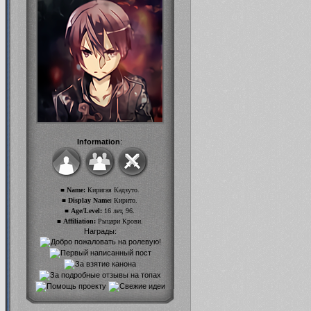
Information
:
■ Name:
Киригая Кадзуто.
■ Display Name:
Кирито.
■ Age/Level:
16 лет, 96.
■ Affiliation:
Рыцари Крови.
Награды: