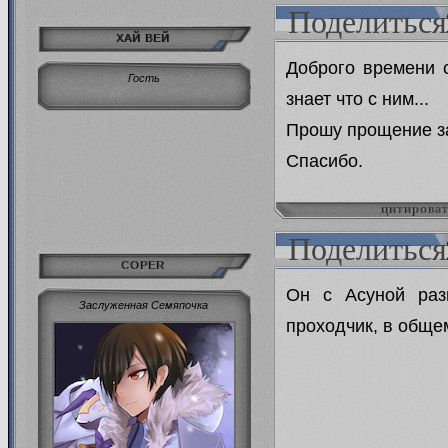
Поделиться
ХАЙ ВЕЙ
Доброго времени с
Гость
знает что с ним...
Прошу прощение за
Спасибо.
цитирова
Поделиться
COPER
Он с Асуной разв
Заслуженная Семяпочка
проходчик, в обще