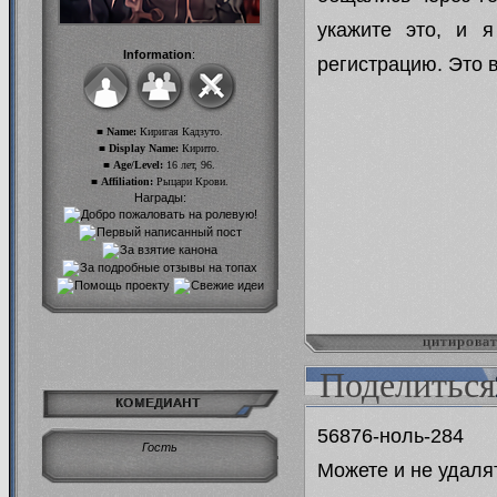
укажите это, и 
Information
:
регистрацию. Это 
■ Name:
Киригая Кадзуто.
■ Display Name:
Кирито.
■ Age/Level:
16 лет, 96.
■ Affiliation:
Рыцари Крови.
Награды:
цитирова
Поделиться
КОМЕДИАНТ
56876-ноль-284
Гость
Можете и не удалят