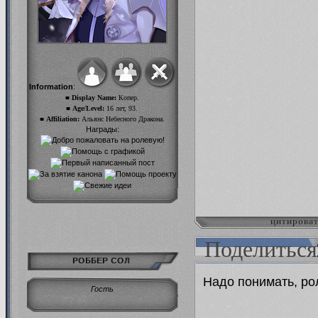
Information
:
■ Display Name:
Копер.
■ Age/Level:
16 лет, 93.
■ Affiliation:
Альянс Небесного Дракона.
Награды:
цитирова
Поделиться
РОББЕР СОЛ
Надо понимать, ро
Гость