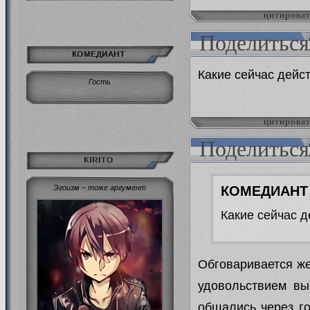
цитирова
Поделиться
КОМЕДИАНТ
Какие сейчас дейс
Гость
цитирова
Поделиться
KIRITO
КОМЕДИАНТ 
Эгоизм – тоже аргумент
Какие сейчас 
Обговаривается же
удовольствием вы
общались через го