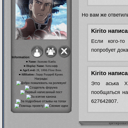
Но вам же ответил
Kirito написа
Если кого-то
попробует дока
Information
:
■ Name:
Акихико Каяба.
■ Display Name:
Хитклифф.
■ Age/Level:
28, 100th Floor Boss.
Kirito написа
■ Affiliation:
Лидер Рыцарей Крови.
Награды:
Это аська Х
пообщаться на
627642807.
цитирова