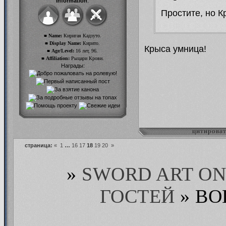
Information
:
Простите, но К
■ Name:
Киригая Кадзуто.
■ Display Name:
Кирито.
Крыса умница!
■ Age/Level:
16 лет, 96.
■ Affiliation:
Рыцари Крови.
Награды:
цитирова
страница:
«
1
…
16
17
18
19
20
»
»
SWORD ART ON
ГОСТЕЙ
»
ВО