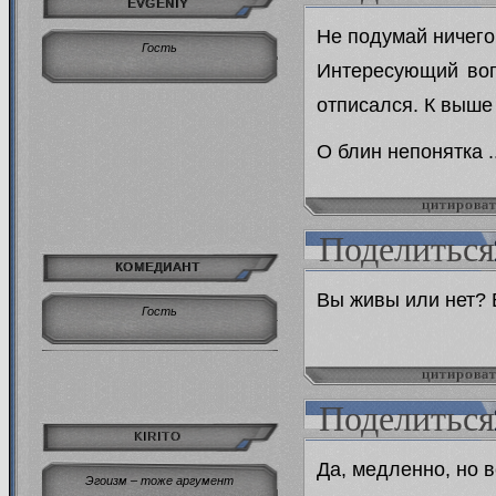
EVGENIY
Не подумай ничего 
Гость
Интересующий вопр
отписался. К выше
О блин непонятка ..
цитирова
Поделиться
КОМЕДИАНТ
Вы живы или нет? В
Гость
цитирова
Поделиться
KIRITO
Да, медленно, но в
Эгоизм – тоже аргумент