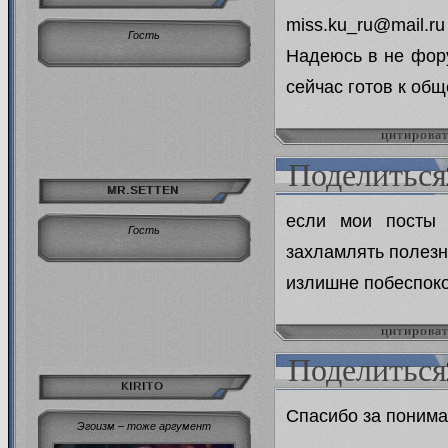
miss.ku_ru@mail.ru
Гость
Надеюсь в не фору
сейчас готов к об
цитирова
Поделиться
MR.SETTEN
если мои посты 
Гость
захламлять полезн
излишне побеспоко
цитирова
Поделиться
KIRITO
Спасибо за понима
Эгоизм – тоже аргумент