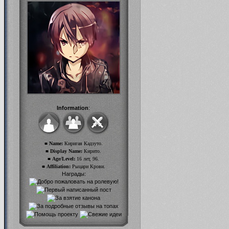
Information
:
■ Name:
Киригая Кадзуто.
■ Display Name:
Кирито.
■ Age/Level:
16 лет, 96.
■ Affiliation:
Рыцари Крови.
Награды: