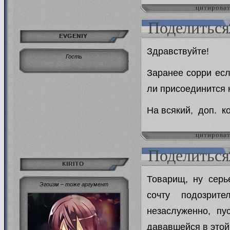
цитирова
Поделиться
EVGENIY
Здравствуйте!
Гость
Заранее сорри есл
ли присоединится 
На всякий, доп. к
цитирова
Поделиться
KIRITO
Товарищ, ну серь
Эгоизм – тоже аргумент
сочту подозрите
незаслуженно, пу
дававшейся в этой