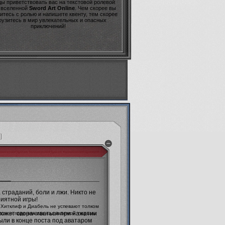
ы приветствовать вас на текстовой ролевой
о вселенной
Sword Art Online
. Чем скорее вы
итесь с ролью и напишете квенту, тем скорее
рузитесь в мир увлекательных и опасных
приключений!
]
____
страданий, боли и лжи. Никто не
риятной игры!
 Хитклиф и Диабель не успевают толком
 может сворачиваться при нажатии
ухах о падении так называемой тюрьмы
были в конце поста под аватаром