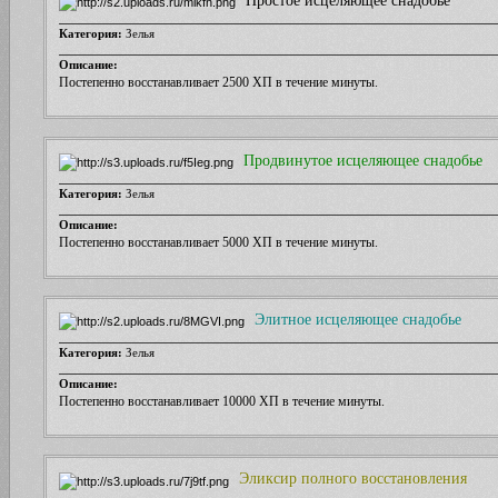
Простое исцеляющее снадобье
рипом открываем свои двери. В администрации далеко не одна Венди слоупок
Категория:
Зелья
самокритична.
Описание:
Постепенно восстанавливает 2500 ХП в течение минуты.
Продвинутое исцеляющее снадобье
Категория:
Зелья
Описание:
Постепенно восстанавливает 5000 ХП в течение минуты.
Элитное исцеляющее снадобье
Категория:
Зелья
Описание:
Постепенно восстанавливает 10000 ХП в течение минуты.
Эликсир полного восстановления