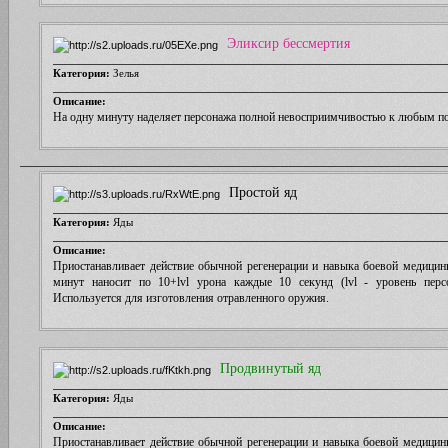
Эликсир бессмертия
Категория:
Зелья
Описание:
На одну минуту наделяет персонажа полной невосприимчивостью к любым п
Простой яд
Категория:
Яды
Описание:
Приостанавливает действие обычной регенерации и навыка боевой медицин
минут наносит по 10+lvl урона каждые 10 секунд (lvl - уровень персо
Используется для изготовления отравленного оружия.
Продвинутый яд
Категория:
Яды
Описание:
Приостанавливает действие обычной регенерации и навыка боевой медицин