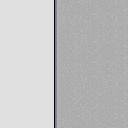
04.04.13
Мы ме-е-едленно и со ск