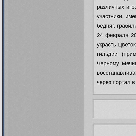
различных игр
участники, им
бедняг, грабил
24 февраля 20
украсть Цвето
гильдии (при
Черному Мечни
восстанавлива
через портал 