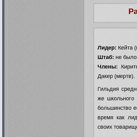
Р
Лидер:
Кейта (
Штаб:
не было
Члены:
Кирито
Дакер (мертв).
Гильдия средн
же школьного 
большинство е
время как лид
своих товарищ