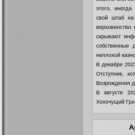
этого, иногда
25.09.13
Вкрадчивое обращение
свой штаб на
таких ролях и давно напис
верховенство 
недопустим. Не увидим реаб
скрывают инф
ставят
собственные 
Post Scriptum. А Феанир, види
неплохой казно
ему стоит немедленно присту
В декабре 202
Отступник, к
Возрождения д
31.07.13
Заключено партнёрство
В августе 20
посвящённой нашему незабвенн
Хохочущий Гро
23.07.13
Для особо внимате
открывался. Когда это произо
А
Временно это ролевая только д