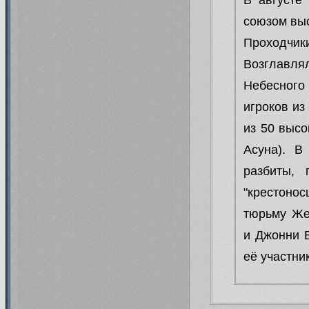
союзом вы
Проходчи
Возглавл
Небесного
игроков из
из 50 высо
Асуна). В
разбиты, 
"крестонос
тюрьму Же
и Джонни Б
её участни