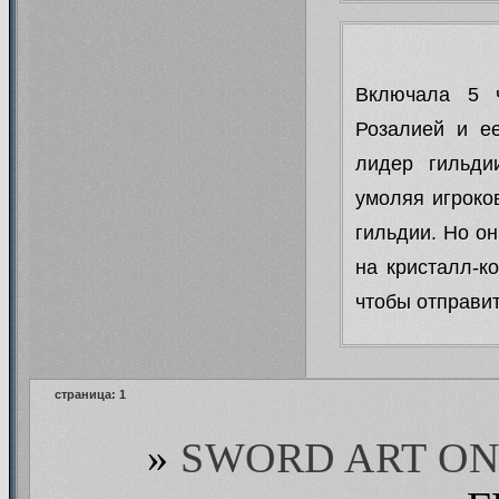
Включала 5 
Розалией и е
лидер гильди
умоляя игроко
гильдии. Но о
на кристалл-к
чтобы отправи
страница:
1
»
SWORD ART ON