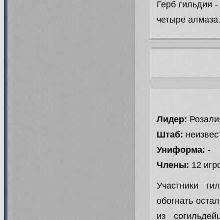
Герб гильдии -
четыре алмаза
Лидер:
Розали
Штаб:
неизвес
Униформа:
-
Члены:
12 игр
Участники ги
обогнать остал
из согильдей