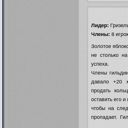
Лидер:
Гризел
Члены:
8 игрок
Золотое яблоко
не столько на
успеха.
Члены гильдии
давало +20 к
продать коль
оставить его и
чтобы на след
пропадает. Гил