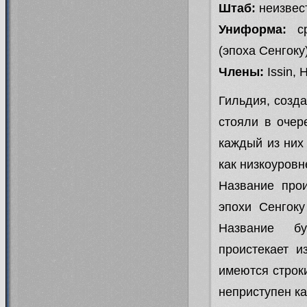
Штаб:
неизвес
правилам и ответам 
Униформа:
ср
04.04.13
Мы ме-е-едленно и с
(эпоха Сенгоку
администрации далеко не одна
Члены:
Issin,
честна 
Гильдия, созд
стояли в очер
каждый из них
как низкоуровн
Название прои
эпохи Сенгоку
Название бук
проистекает и
имеются строки:
неприступен ка