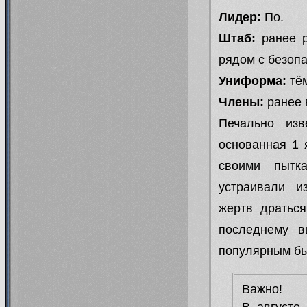
Лидер:
По.
Штаб:
ранее р
рядом с безоп
Униформа:
тё
Члены:
ранее 
Печально изв
основанная 1 
своими пытк
устраивали и
жертв драться
последнему в
популярным бы
Важно!
В августе